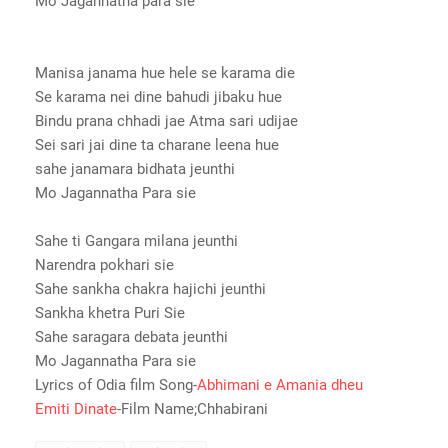
Mo Jagannatha para sie
Manisa janama hue hele se karama die
Se karama nei dine bahudi jibaku hue
Bindu prana chhadi jae Atma sari udijae
Sei sari jai dine ta charane leena hue
sahe janamara bidhata jeunthi
Mo Jagannatha Para sie
Sahe ti Gangara milana jeunthi
Narendra pokhari sie
Sahe sankha chakra hajichi jeunthi
Sankha khetra Puri Sie
Sahe saragara debata jeunthi
Mo Jagannatha Para sie
Lyrics of Odia film Song-
Abhimani e Amania dheu
Emiti Dinate
-Film Name;Chhabirani