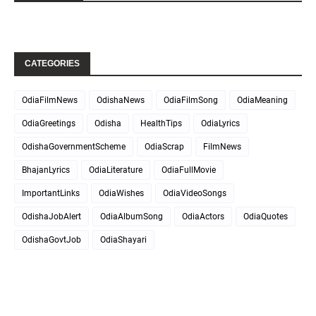
CATEGORIES
OdiaFilmNews
OdishaNews
OdiaFilmSong
OdiaMeaning
OdiaGreetings
Odisha
HealthTips
OdiaLyrics
OdishaGovernmentScheme
OdiaScrap
FilmNews
BhajanLyrics
OdiaLiterature
OdiaFullMovie
ImportantLinks
OdiaWishes
OdiaVideoSongs
OdishaJobAlert
OdiaAlbumSong
OdiaActors
OdiaQuotes
OdishaGovtJob
OdiaShayari