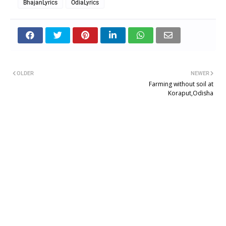
BhajanLyrics
OdiaLyrics
OLDER
NEWER
Farming without soil at
Koraput,Odisha