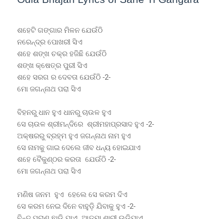
ଶହେଟି ଗଙ୍ଗାର ମିଳନ ଯେଉଁଠି
ନରେନ୍ଦ୍ର ପୋଖରୀ ସିଏ
ଶହେ ଶଙ୍ଖ ଚକ୍ର ହଜିଛି ଯେଉଁଠି
ଶଙ୍ଖ କ୍ଷେତ୍ର ପୁରୀ ସିଏ
ଶହେ ସରଗ ର ଦେବତା ଯେଉଁଠି -2-
ମୋ ଜଗନ୍ନାଥ ପରା ସିଏ
ବିହନରୁ ଧାନ ହୁଏ ଧାନରୁ ଚାଉଳ ହୁଏ
ସେ ଚାଉଳ ଶ୍ରୀମନ୍ଦିରେ ଶ୍ରୀମହାପ୍ରସାଦ ହୁଏ -2-
ଅକ୍ଷରରୁ ବ୍ରହ୍ମ ହୁଏ ଜଗନ୍ନାଥ ନାମ ହୁଏ
ସେ ନାମକୁ ଗାଇ ଦେଲେ ଜୀବ ଧନ୍ୟ ହୋଇଯାଏ
ଶହେ ବୈକୁଣ୍ଠର କରତା ଯେଉଁଠି -2-
ମୋ ଜଗନ୍ନାଥ ପରା ସିଏ
ମଣିଷ ଜନମ ହୁଏ ହେଲେ ସେ କରମ ଦିଏ
ସେ କରମ ନେଇ ଦିନେ ବାହୁଡ଼ି ଯିବାକୁ ହୁଏ -2-
ବିନ୍ଦୁ ପ୍ରାଣ ଛାଡ଼ି ଯାଏ ଆତ୍ମା ଶାରୀ ଉଡ଼ିଯାଏ