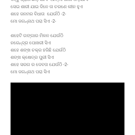
ସେଇ ଶାରୀ ଯାଇ ଦିନେ ତା ଚରଣେ ଲୀନ ହୁଏ
ଶହେ ଜନମର ବିଧାତା ଯେଉଁଠି -2-
ମୋ ଜଗନ୍ନାଥ ପରା ସିଏ -2-
ଶହେଟି ଗଙ୍ଗାର ମିଳନ ଯେଉଁଠି
ନରେନ୍ଦ୍ର ପୋଖରୀ ସିଏ
ଶହେ ଶଙ୍ଖ ଚକ୍ର ହଜିଛି ଯେଉଁଠି
ଶଙ୍ଖ କ୍ଷେତ୍ର ପୁରୀ ସିଏ
ଶହେ ସରଗ ର ଦେବତା ଯେଉଁଠି -2-
ମୋ ଜଗନ୍ନାଥ ପରା ସିଏ