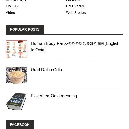
LIVE TV
Odia Scrap
Video
Web Stories
POPULAR POSTS
Human Body Parts-ଶରୀରର ଅଙ୍ଗର ନାମ(English
to Odia)
Urad Dal in Odia
Flax seed-Odia meaning
FACEBOOK