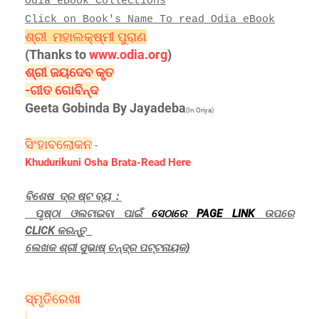
Odia eBook Collections
Click on Book's Name To read Odia eBook
ଶ୍ରୀ
ମହାଲକ୍ଷ୍ମୀ ପୁରାଣ
(Thanks to
www.odia.org
)
ଶ୍ରୀ ଜୟଦେବ କୃତ
-ଗୀତ ଗୋବିନ୍ଦ
Geeta Gobinda By Jayadeba
(In Oriya)
ସିଂହାବଲୋକନ
-
Khudurikuni Osha Brata-Read Here
ବିଶେଷ ଦ୍ର ଷ୍ଟ ବ୍ୟ :
ପୃଷ୍ଠା ଓଲଟାଇବା ପାଇଁ
ସେଠାରେ PAGE LINK
ଉପରେ
CLICK କରନ୍ତୁ
ଲେଖକ ଶ୍ରୀ ସୁଭାଷ୍ ଚନ୍ଦ୍ର
ପଟ୍ଟନାୟକ)
ସ୍ମୃତିରେଖା