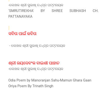
-ଲେଖକ ଶ୍ରୀ ସୁଭାଷ୍ ଚନ୍ଦ୍ର
ପଟ୍ଟନାୟକ
'SMRUTIREKHA' BY SHREE SUBHASH CH.
PATTANAYAKA
ସବିତା ପାଇଁ କବିତା
- ଲେଖକ ଶ୍ରୀ ସୁଭାଷ୍ ଚନ୍ଦ୍ର
ପଟ୍ଟନାୟକ
ଶ୍ରୀ
ଜୟଦେବଂକ
ବାଇଶୀ ପାହାଚ
-ଲେଖକ ଶ୍ରୀ ସୁଭାଷ୍ ଚନ୍ଦ୍ର
ପଟ୍ଟନାୟକ
Odia Poem by Manoranjan Sahu-Mamun Ghara Gaan
Oriya Poem By Trinath Singh