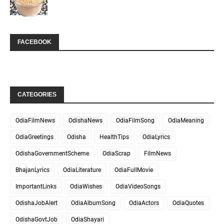
FACEBOOK
CATEGORIES
OdiaFilmNews
OdishaNews
OdiaFilmSong
OdiaMeaning
OdiaGreetings
Odisha
HealthTips
OdiaLyrics
OdishaGovernmentScheme
OdiaScrap
FilmNews
BhajanLyrics
OdiaLiterature
OdiaFullMovie
ImportantLinks
OdiaWishes
OdiaVideoSongs
OdishaJobAlert
OdiaAlbumSong
OdiaActors
OdiaQuotes
OdishaGovtJob
OdiaShayari