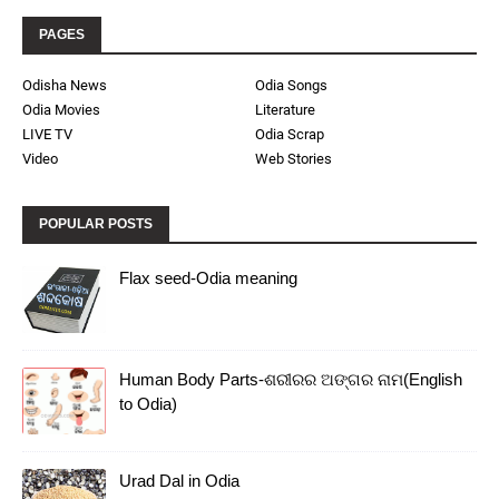
PAGES
Odisha News
Odia Songs
Odia Movies
Literature
LIVE TV
Odia Scrap
Video
Web Stories
POPULAR POSTS
Flax seed-Odia meaning
Human Body Parts-ଶରୀରର ଅଙ୍ଗର ନାମ(English
to Odia)
Urad Dal in Odia